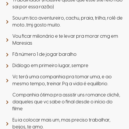
Trabalhador (inclusive quase que esse site feio não
sai por essa razão)
Sou um tico aventureiro, cachu, praia, trilha, rolê de
moto...tmj gosto muito.
Vou ficar milionário e te levar pra morar cmg em
Maresias
Fã número 1 de jogar baralho
Diálogo em primeiro lugar, sempre
Vc terá uma companhia pra tomar uma, e ao
mesmo tempo, treinar. Pq a vida é equilíbrio.
Companhia ótima pra assistir uns romance clichê,
daqueles que vc sabe o final desde o início do
filme
Eu ia colocar mais um, mas preciso trabalhar,
beijos, te amo.